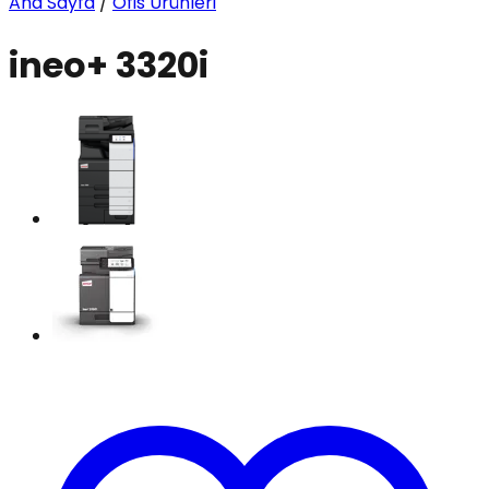
Ana Sayfa
/
Ofis Ürünleri
ineo+ 3320i