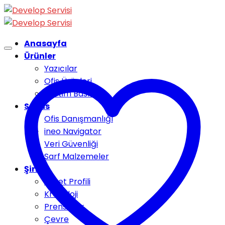
Skip
to
content
Anasayfa
Ürünler
Yazıcılar
Ofis Ürünleri
Üretim Baskısı
Servis
Ofis Danışmanlığı
ineo Navigator
Veri Güvenliği
Sarf Malzemeler
Şirket
Şirket Profili
Kronoloji
Prensipler
Çevre